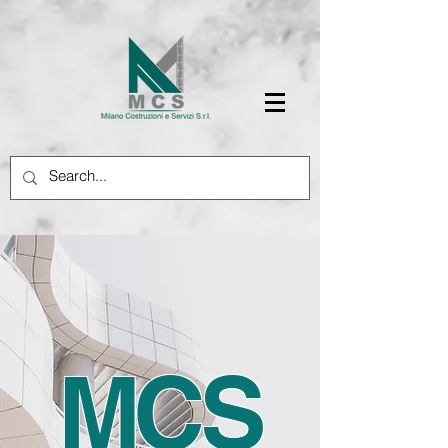
M
C
S