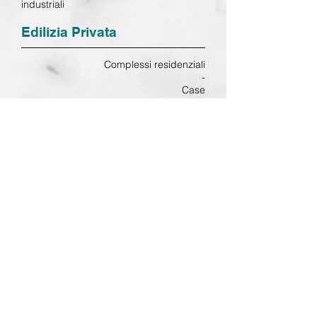
industriali
Edilizia Privata
Complessi residenziali
-
Case
-
Ville
-
Ristrutturazioni di Palazzi Storici
Lombardia
20129 Milano (MI)
Corso Plebisciti, 15